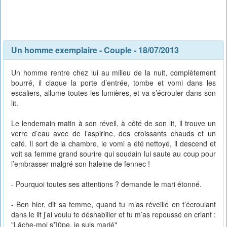
Un homme exemplaire
-
Couple
- 18/07/2013
Un homme rentre chez lui au milieu de la nuit, complètement
bourré, il claque la porte d’entrée, tombe et vomi dans les
escaliers, allume toutes les lumières, et va s’écrouler dans son
lit.
Le lendemain matin à son réveil, à côté de son lit, il trouve un
verre d’eau avec de l’aspirine, des croissants chauds et un
café. Il sort de la chambre, le vomi a été nettoyé, il descend et
voit sa femme grand sourire qui soudain lui saute au coup pour
l’embrasser malgré son haleine de fennec !
- Pourquoi toutes ses attentions ? demande le mari étonné.
- Ben hier, dit sa femme, quand tu m’as réveillé en t’écroulant
dans le lit j’ai voulu te déshabiller et tu m’as repoussé en criant :
"Lâche-moi s*I0pe, je suis marié"