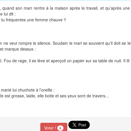
e, quand son mari rentre à la maison après le travail, et qu’après un
lui dit :
nt tu fréquentes une femme chauve !!
n ne veut rompre le silence. Soudain le mari se souvient qu’il doit se 
t et marque dessus :
. Fou de rage, il se lève et aperçoit un papier sur sa table de nuit. Il lit 
rié lui chuchote à l’oreille :
 est grosse, laide, elle boite et ses yeux sont de travers...
Voter !
6