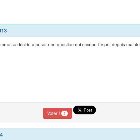
013
omme se décide à poser une question qui occupe l'esprit depuis maint
Voter !
2
14