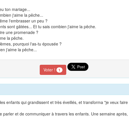
u ton mariage...
ombien j'aime la pêche...
même l'embrasser un peu ?
nts sont gâtées... Et tu sais combien j'aime la pêche.
faire une promenade ?
aime la pêche.
blèmes, pourquoi l'as-tu épousée ?
ien j'aime la pêche...
Voter !
1
s enfants qui grandissent et très éveillés, et transforma "je veux faire
e parler et de communiquer à travers les enfants. Une semaine après, l