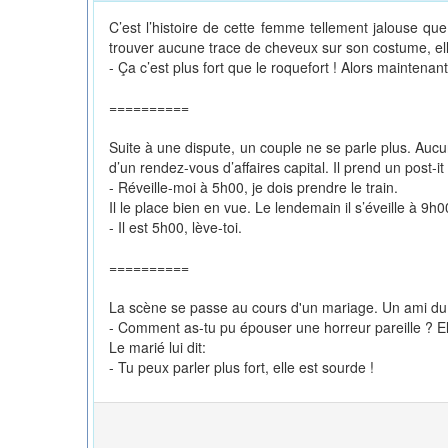
C’est l’histoire de cette femme tellement jalouse qu
trouver aucune trace de cheveux sur son costume, elle 
- Ça c’est plus fort que le roquefort ! Alors maintena
==========
Suite à une dispute, un couple ne se parle plus. Aucu
d’un rendez-vous d’affaires capital. Il prend un post-i
- Réveille-moi à 5h00, je dois prendre le train.
Il le place bien en vue. Le lendemain il s’éveille à 9h00
- Il est 5h00, lève-toi.
==========
La scène se passe au cours d'un mariage. Un ami du ma
- Comment as-tu pu épouser une horreur pareille ? Elle
Le marié lui dit:
- Tu peux parler plus fort, elle est sourde !