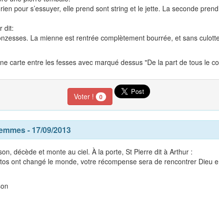
a rien pour s’essuyer, elle prend sont string et le jette. La seconde pre
 dit:
gonzesses. La mienne est rentrée complètement bourrée, et sans culotte
une carte entre les fesses avec marqué dessus "De la part de tous le com
Voter !
0
emmes
- 17/09/2013
n, décède et monte au ciel. À la porte, St Pierre dit à Arthur :
os ont changé le monde, votre récompense sera de rencontrer Dieu en
son