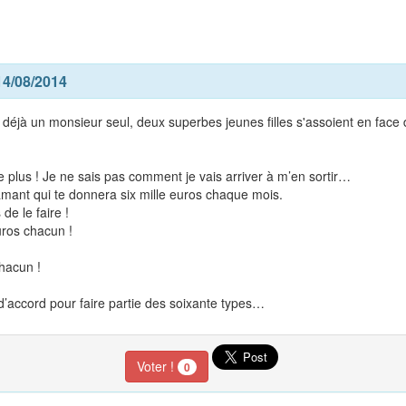
14/08/2014
éjà un monsieur seul, deux superbes jeunes filles s'assoient en face d
rive plus ! Je ne sais pas comment je vais arriver à m’en sortir…
 amant qui te donnera six mille euros chaque mois.
e le faire !
uros chacun !
hacun !
d’accord pour faire partie des soixante types…
Voter !
0