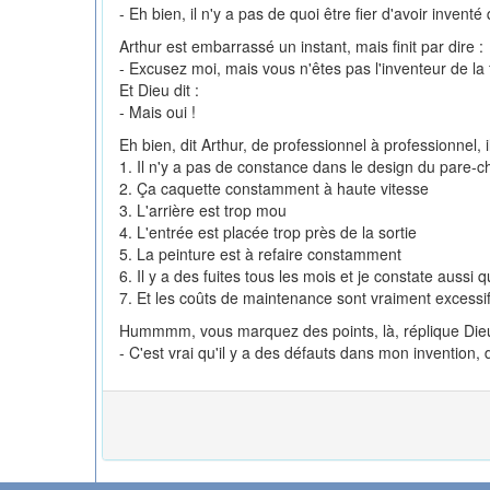
- Eh bien, il n'y a pas de quoi être fier d'avoir inven
Arthur est embarrassé un instant, mais finit par dire :
- Excusez moi, mais vous n'êtes pas l'inventeur de l
Et Dieu dit :
- Mais oui !
Eh bien, dit Arthur, de professionnel à professionnel,
1. Il n'y a pas de constance dans le design du pare-c
2. Ça caquette constamment à haute vitesse
3. L'arrière est trop mou
4. L'entrée est placée trop près de la sortie
5. La peinture est à refaire constamment
6. Il y a des fuites tous les mois et je constate aussi
7. Et les coûts de maintenance sont vraiment excessif
Hummmm, vous marquez des points, là, réplique Dieu ; a
- C'est vrai qu'il y a des défauts dans mon invention,