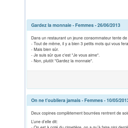
Gardez la monnaie
-
Femmes
- 26/06/2013
Dans un restaurant un jeune consommateur tente de faire
- Tout de même, il y a bien 3 petits mots qui vous fera
- Mais bien sûr.
- Je suis sûr que c'est "Je vous aime".
- Non, plutôt "Gardez la monnaie".
On ne t'oubliera jamais
-
Femmes
- 10/05/201
Deux copines complètement bourrées rentrent de soirée
L’une d’elle dit:
- On est à coté du cimetière, on a qu’à faire pipi derr