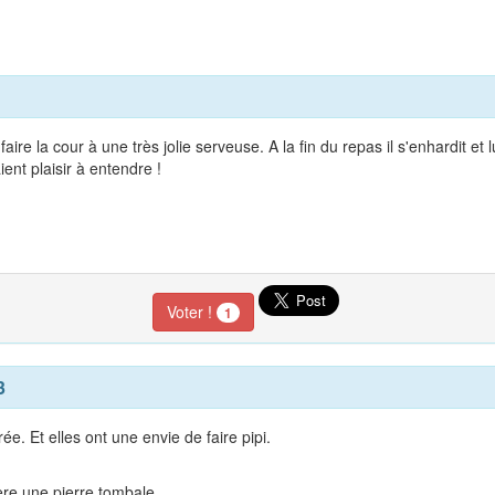
 la cour à une très jolie serveuse. A la fin du repas il s'enhardit et lui
ient plaisir à entendre !
Voter !
1
3
. Et elles ont une envie de faire pipi.
ière une pierre tombale.