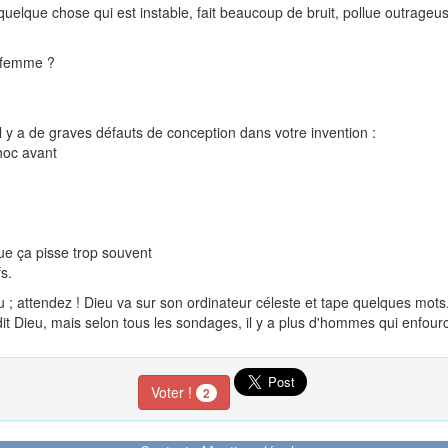
té quelque chose qui est instable, fait beaucoup de bruit, pollue outrage
a femme ?
 il y a de graves défauts de conception dans votre invention :
hoc avant
 que ça pisse trop souvent
s.
ttendez ! Dieu va sur son ordinateur céleste et tape quelques mots. Il i
 dit Dieu, mais selon tous les sondages, il y a plus d'hommes qui enfour
Voter !
2