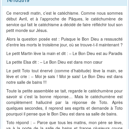
14/10/2019
Ce mercredi matin, c’est le catéchisme. Comme nous sommes
début Avril, et à l’approche de Pâques, le catéchumène de
service qui fait le catéchisme a décidé de faire réfléchir tout son
petit monde sur Jésus.
Alors la question posée est : Puisque le Bon Dieu a ressuscité
d’entre les morts le troisième jour, où se trouve-t-il maintenant ?
Le petit Martin lève la main et dit : – Le Bon Dieu est au Paradis
La petite Elsa dit : – Le Bon Dieu est dans mon cœur
Le petit Toto tout énervé (comme d’habitude) lève la main, se
lève et crie : – Moi je sais ! Moi je sais! Le Bon Dieu est dans
notre salle de bains !!!
Toute la petite assemblée se tait, regarde le catéchumène pour
savoir si c’est la bonne réponse… Mais le catéchumène est
complètement halluciné par la réponse de Toto. Après
quelques secondes, il reprend ses esprits et demande à Toto
pourquoi il pense que le Bon Dieu est dans sa salle de bains.
Toto répond : – Parce que tous les matins, mon père se lève,
va à la porte de la salle de bains et frappe plusieurs coups