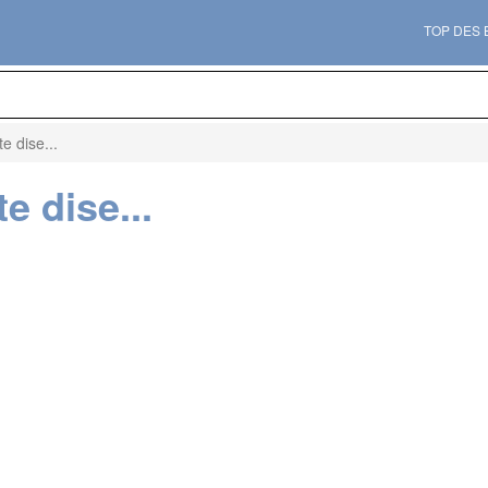
TOP DES
e dise...
e dise...