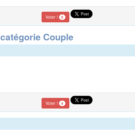
Voter !
0
 catégorie Couple
Voter !
4