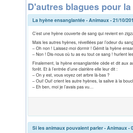
D'autres blagues pour l
La hyène ensanglantée
-
Animaux
- 21/10/20
C’est une hyène couverte de sang qui revient en zigz
Mais les autres hyènes, réveillées par l’odeur du sang,
– Oh non ! Laissez-moi dormir ! Gémit la hyène ensa
– Non ! Dis-nous où tu as eu tout ce sang ! hurlent le
Finalement, la hyène ensanglantée cède et dit aux au
forêt. Et à l’entrée d’une clairière elle leur dit :
– On y est, vous voyez cet arbre là-bas ?
– Oui! Oui! crient les autre hyènes, la salive à la bouc
– Eh ben, moi je l’avais pas vu…
Si les animaux pouvaient parler
-
Animaux
- 