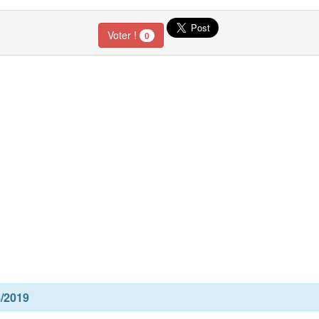
Voter !
0
8/2019