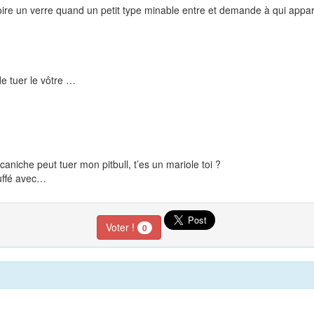
e un verre quand un petit type minable entre et demande à qui appartie
de tuer le vôtre …
aniche peut tuer mon pitbull, t’es un mariole toi ?
ouffé avec…
Voter !
0