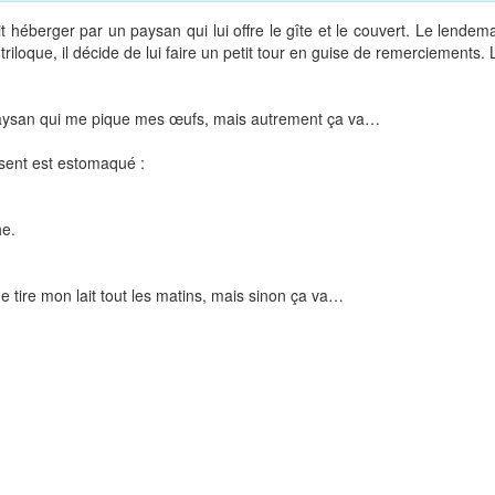
t héberger par un paysan qui lui offre le gîte et le couvert. Le lendema
iloque, il décide de lui faire un petit tour en guise de remerciements. L
e paysan qui me pique mes œufs, mais autrement ça va…
ésent est estomaqué :
he.
me tire mon lait tout les matins, mais sinon ça va…