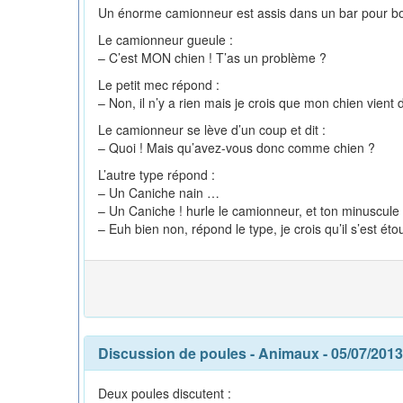
Un énorme camionneur est assis dans un bar pour boir
Le camionneur gueule :
– C’est MON chien ! T’as un problème ?
Le petit mec répond :
– Non, il n’y a rien mais je crois que mon chien vient 
Le camionneur se lève d’un coup et dit :
– Quoi ! Mais qu’avez-vous donc comme chien ?
L’autre type répond :
– Un Caniche nain …
– Un Caniche ! hurle le camionneur, et ton minuscule c
– Euh bien non, répond le type, je crois qu’il s’est ét
Discussion de poules
-
Animaux
- 05/07/2013
Deux poules discutent :