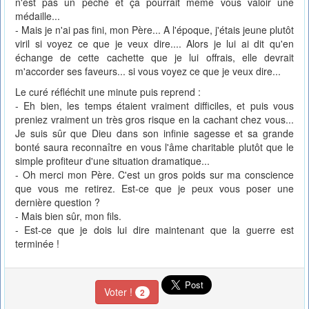
n'est pas un péché et ça pourrait même vous valoir une
médaille...
- Mais je n'ai pas fini, mon Père... A l'époque, j'étais jeune plutôt
viril si voyez ce que je veux dire.... Alors je lui ai dit qu'en
échange de cette cachette que je lui offrais, elle devrait
m'accorder ses faveurs... si vous voyez ce que je veux dire...
Le curé réfléchit une minute puis reprend :
- Eh bien, les temps étaient vraiment difficiles, et puis vous
preniez vraiment un très gros risque en la cachant chez vous...
Je suis sûr que Dieu dans son infinie sagesse et sa grande
bonté saura reconnaître en vous l'âme charitable plutôt que le
simple profiteur d'une situation dramatique...
- Oh merci mon Père. C'est un gros poids sur ma conscience
que vous me retirez. Est-ce que je peux vous poser une
dernière question ?
- Mais bien sûr, mon fils.
- Est-ce que je dois lui dire maintenant que la guerre est
terminée !
Voter !
2