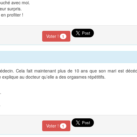
couché avec moi.
eur surpris.
en profiter !
Voter !
1
ecin. Cela fait maintenant plus de 10 ans que son mari est décédé, 
 explique au docteur qu’elle a des orgasmes répétitifs.
.
.
Voter !
1