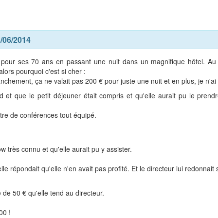
8/06/2014
u pour ses 70 ans en passant une nuit dans un magnifique hôtel. A
lors pourquoi c'est si cher :
anchement, ça ne valait pas 200 € pour juste une nuit et en plus, je n'ai 
 et que le petit déjeuner était compris et qu'elle aurait pu le prendr
ntre de conférences tout équipé.
w très connu et qu'elle aurait pu y assister.
elle répondait qu'elle n'en avait pas profité. Et le directeur lui redonnai
 de 50 € qu'elle tend au directeur.
00 !