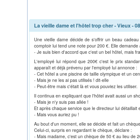
La vieille dame et l'hôtel trop cher
-
Vieux
- 0
Une vieille dame décide de s'offrir un beau cadea
comptoir lui tend une note pour 200 €. Elle demande a
- Je suis bien d'accord que c'est un bel hôtel, mais fr
L'employé lui répond que 200€ c'est le prix standard
apparaît et déjà prévenu par l'employé lui annonce :
- Cet hôtel a une piscine de taille olympique et un ce
- Mais je ne les ai pas utilisés ! dit-elle
- Peut-être mais c'était là et vous pouviez les utiliser.
Il continua en expliquant que l'hôtel avait aussi un sho
- Mais je n'y suis pas allée !
Et après chaque service que le directeur lui détaillait 
- Mais vous auriez pu !
Au bout d'un moment, elle se décide et fait un chèque
Celui-ci, surpris en regardant le chèque, déclare :
- Mais madame, c'est un chèque de 50 € au lieu de 2